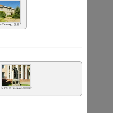
vl-Zalessky, , 房屋 6
Sights of Pereslavl-Zalessky