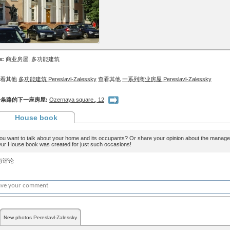
e:
商业房屋, 多功能建筑
查看其他
多功能建筑 Pereslavl-Zalessky
查看其他
一系列商业房屋 Pereslavl-Zalessky
条路的下一座房屋:
Ozernaya square., 12
House book
ou want to talk about your home and its occupants? Or share your opinion about the man
ur House book was created for just such occasions!
有评论
New photos Pereslavl-Zalessky