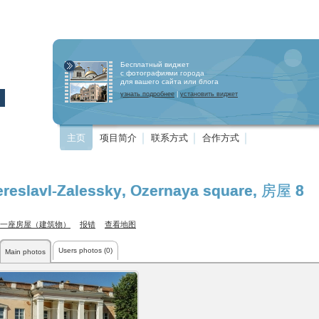
Бесплатный виджет
с фотографиями города
для вашего сайта или блога
узнать подробнее
|
установить виджет
主页
项目简介
联系方式
合作方式
ereslavl-Zalessky
,
Ozernaya square
, 房屋 8
一座房屋（建筑物）
报错
查看地图
Users photos (0)
Main photos