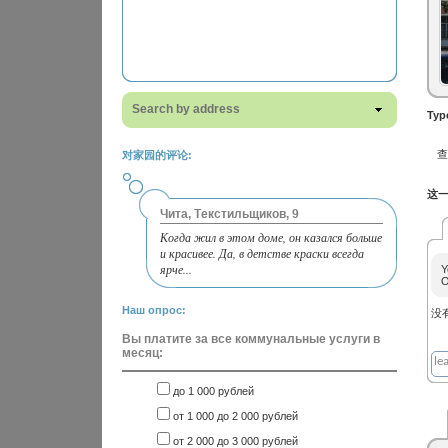
Search by address
Typ
对家园的评论:
这一
Чита, Текстильщиков, 9
Когда жил в этом доме, он казался больше
и красивее. Да, в детстве краски всегда
ярче...
Y
O
Наш опрос:
没
Вы платите за все коммунальные услуги в
месяц:
до 1 000 рублей
от 1 000 до 2 000 рублей
от 2 000 до 3 000 рублей