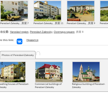
Pereslavl-Zalessky, , 房屋 7
Pereslavl-Zalessky, , 房屋 11
Pereslavl-Zalessky, , 房屋 9
Peresla
在位置:
Yaroslavl region
,
Pereslavl-Zalessky
,
Ozernaya square
, 房屋 8
e this link:
Нравится
Photos of Pereslavl-Zalessky
elling houses of Pereslavl-
Commercial buildings of
Religious building of Pereslavl-
lessky
Pereslavl-Zalessky
Zalessky