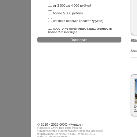
от 3 000 до 4 000 рублей
более 5 000 рублей
не знаю сколько (платят другие)
просто не оплачиваю (задолженность
более 2-х месяцев)
Голосовать
您所
Shar
Dw
Za
© 2010 - 2026 ООО «Курара»
Название СМИ: Все дома России
Свидетельство о регистрации Средства массовой
информации Эл №ФC77-51111 от 04.09.2012