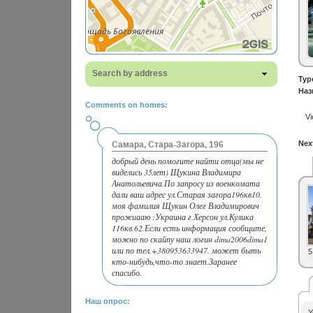
Search by address
Typ
Наз
Comments on homes:
Vi
Next
Самара, Стара-Загора, 196
добрый день помогите найти отца(мы не
виделись 35лет) Щукина Владимира
Анатольевича.По запросу из военкомата
дали ваш адрес ул.Старая загора196кв10.
моя фамилия Щукин Олег Владимирович
прожиааю :Украина г.Херсон ул.Кулика
116кв.62.Если есть информация сообщите,
можно по скайпу наш логин dima2006dima1
или по тел.+380953633947. может быть
5
кто-нибудь,что-то знает.Заранее
спасибо.
Наш опрос:
Y