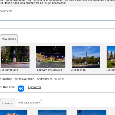
ur House book was created for just such occasions!
 comments
New photos
, Volkov square,
, Bogoyavleniya square,
, Svobody st,
, Volko
r location:
Yaroslavl region
,
,
Andropov st
, house 9
e this link:
Нравится
Pereslavl-Zalessky
Photos of