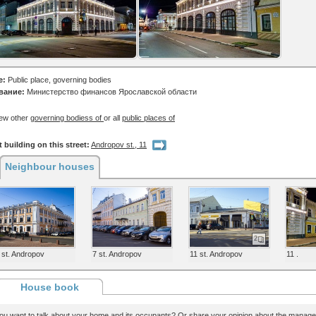
e:
Public place, governing bodies
вание:
Министерство финансов Ярославской области
ew other
governing bodiess of
or all
public places of
 building on this street:
Andropov st., 11
Neighbour houses
2
 st. Andropov
7 st. Andropov
11 st. Andropov
11 .
House book
ou want to talk about your home and its occupants? Or share your opinion about the man