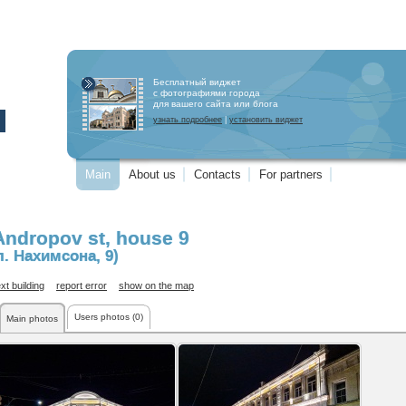
Бесплатный виджет
с фотографиями города
для вашего сайта или блога
узнать подробнее
|
установить виджет
Main
About us
Contacts
For partners
Andropov st
, house 9
л. Нахимсона, 9)
xt building
report error
show on the map
Users photos (0)
Main photos